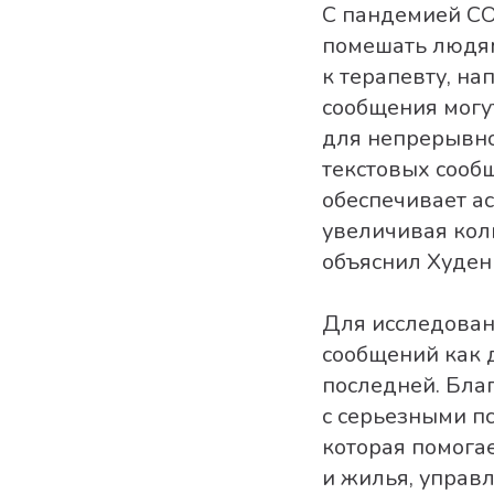
С пандемией CO
помешать людям
к терапевту, на
сообщения могу
для непрерывно
текстовых сооб
обеспечивает а
увеличивая коли
объяснил Худен
Для исследован
сообщений как 
последней. Бла
с серьезными п
которая помога
и жилья, управ