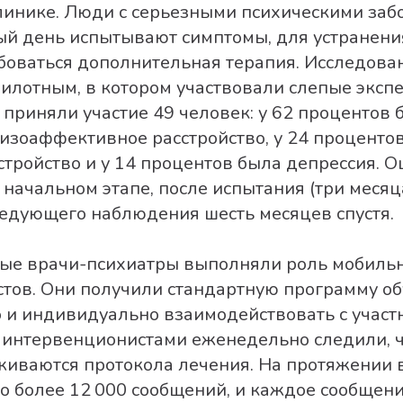
клинике. Люди с серьезными психическими заб
ый день испытывают симптомы, для устранени
боваться дополнительная терапия. Исследова
илотным, в котором участвовали слепые экспе
приняли участие 49 человек: у 62 процентов 
изоаффективное расстройство, у 24 проценто
стройство и у 14 процентов была депрессия. 
начальном этапе, после испытания (три месяца
ледующего наблюдения шесть месяцев спустя.
ые врачи-психиатры выполняли роль мобиль
тов. Они получили стандартную программу об
 и индивидуально взаимодействовать с участ
интервенционистами еженедельно следили, ч
живаются протокола лечения. На протяжении 
о более 12 000 сообщений, и каждое сообщен