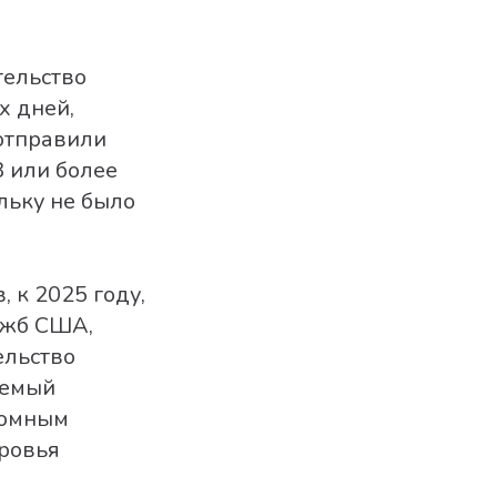
тельство
х дней,
 отправили
8 или более
льку не было
 к 2025 году,
ужб США,
ельство
уемый
ромным
оровья