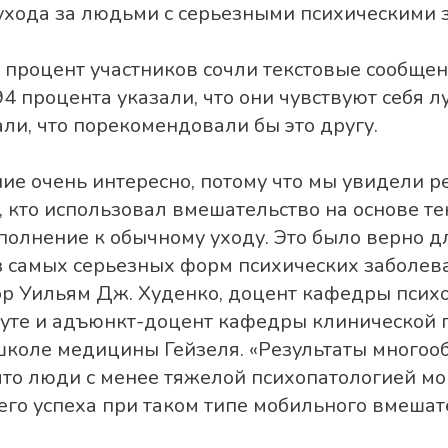
ухода за людьми с серьезными психическими 
 процент участников сочли текстовые сообще
 процента указали, что они чувствуют себя лу
ли, что порекомендовали бы это другу.
ие очень интересно, потому что мы увидели р
, кто использовал вмешательство на основе т
полнение к обычному уходу. Это было верно 
з самых серьезных форм психических заболева
ор Уильям Дж. Худенко, доцент кафедры психо
муте и адъюнкт-доцент кафедры клинической 
школе медицины Гейзеля. «Результаты много
что люди с менее тяжелой психопатологией мо
его успеха при таком типе мобильного вмешат