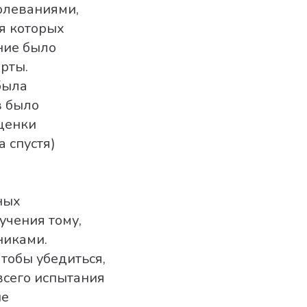
олеваниями,
я которых
ние было
рты.
была
в было
Оценки
 спустя)
ных
учения тому,
никами.
тобы убедиться,
всего испытания
ие