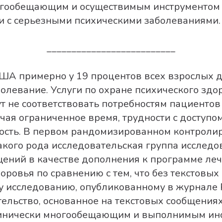
огообещающим и осуществимым инструментом
и с серьезными психическими заболеваниями.
__________________________
США примерно у 19 процентов всех взрослых д
олевание. Услуги по охране психического здо
т не соответствовать потребностям пациентов
чая ограниченное время, трудности с доступо
ость. В первом рандомизированном контроли
акого рода исследовательская группа исследо
щений в качестве дополнения к программе ле
оровья по сравнению с тем, что без текстовых
у исследованию, опубликованному в журнале P
тельство, основанное на текстовых сообщения
линически многообещающим и выполнимым ин