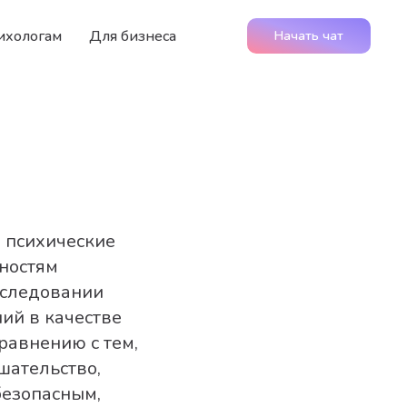
ихологам
Для бизнеса
Начать чат
е
 психические
бностям
сследовании
ий в качестве
равнению с тем,
шательство,
безопасным,