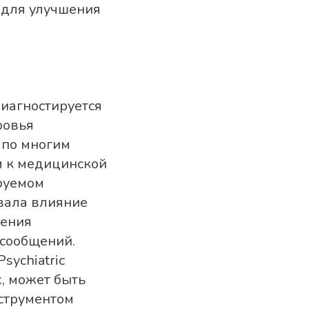
 для улучшения
иагностируется
ровья
 по многим
м к медицинской
руемом
вала влияние
чения
 сообщений.
sychiatric
х, может быть
струментом