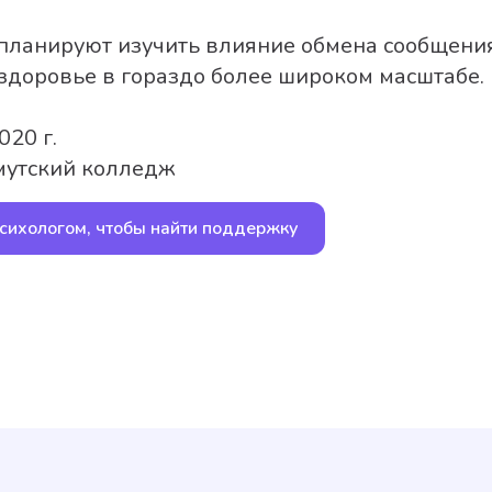
планируют изучить влияние обмена сообщени
 здоровье в гораздо более широком масштабе.
020 г.
мутский колледж
й жизни ситуации —
Бесплатная 
ологической помощи МЧС России
психологом, чтобы найти поддержку
Главная
Контакты
Психологам
+7 (904)
Для бизнеса
help@bu
Наш блог
Служба 
Для кого
Наше соо