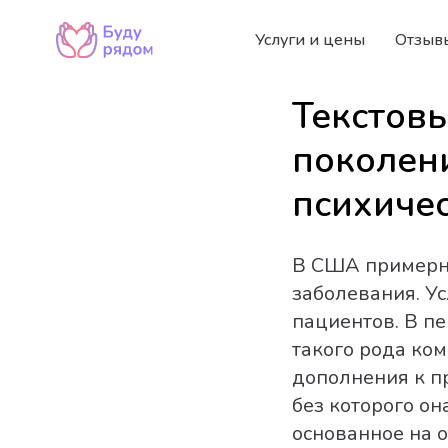
Услуги и цены
Отзыв
Текстов
поколени
психиче
В США примерно
заболевания. Ус
пациентов. В п
такого рода ко
дополнения к п
без которого он
основанное на 