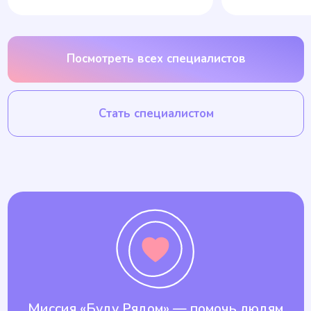
Подключить
КАК МЫ ОТБИРАЕМ ПСИХОЛОГОВ
Тщательная проверка образования
Только дипломы по психологии, психиатрии
или официальная переподготовка
Подтверждённые сертификаты по
современным методам психотерапии и узким
специализациям
Справки об участии в личной терапии
и супервизиях для поддержания высокого