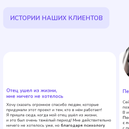
Всегда под рукой
Психолог в чате доступен в любом месте
и в любое время. Можно проходить сессию,
даже если кто-то рядом. А пройденные сессии
всегда можно перечитать. При необходимости
можно перейти в аудио/видео формат.
Не стыдно и не страшно
В чате нет переживаний о том, что думает о тебе
психолог, можно расслабиться
и сосредоточиться на себе и своих чувствах,
не отвлекаясь на реакции психолога.
Проверенные специалисты
Все психологи нашего проекта проходят
несколько этапов отбора, имеют ВО или проф.
переподготовку, имеют личную терапию,
регулярные супервизии и повышения
квалификации.