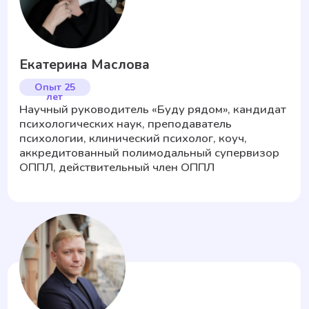
3 490 ₽
Одна встреча
Начать сейчас
Выгода 15%
ПАКЕТ · 3 СЕССИИ
8 990 ₽
10 470 ₽
Экономия 1 480 ₽
Купить пакет
Выгода 20%
ПАКЕТ · 10 СЕССИЙ
27 990 ₽
34 900 ₽
Экономия 6 910 ₽