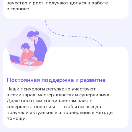
психика и как она реагирует на изменения.
Мы всегда честны: психолог не даёт «волшебную
таблетку», но если вы открыты к работе и готовы
пробовать — вы точно не останетесь в одиночестве.
Мы рядом и поддержим вас на этом пути.
Кто со мной работает в чате?
С вами всегда работает живой человек —
профессиональный психолог, а не нейросеть.
Мы используем чат-бот только как удобный
и безопасный способ общения. Каждый
специалист имеет профильное образование,
регулярно проходит обучение, супервизии и сам
находится в личной терапии. Мы тщательно
подбираем психологов, которым можно
довериться.
Можно ли общаться с видео/аудио?
Основной формат работы — это текст. Такой формат
удобен, конфиденциален и помогает выговориться,