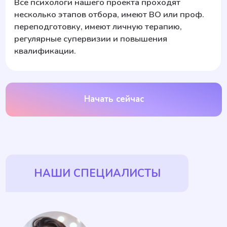
Эксперт «Буду рядом», клинический психолог,
преподаватель психологии, аккредитованный
полимодальный супервизор ОППЛ,
действительный член ОППЛ
Ксения Товмасян
Евгения Иванова
Опыт от 3 лет
Опыт от 5 лет
Психолог, интегративный и ОРКТ-
Психолoг, экзистенциальная
терапевт, супервизор, член ОППЛ
психотерапия, ЭОТ, ОРКТ, КПТ,
и АОРП
член ОППЛ и АОРПП
Посмотреть всех специалистов
Стать специалистом