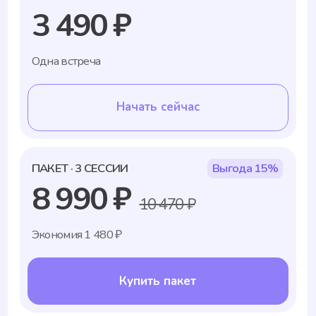
Тренировки сессий и сдача реальных
случаев наставникам
Регулярная обратную связь
и корректировка подходов
Промежуточные экзамены по теории
и практике
Только те, кто демонстрирует стабильное
качество и рост, получают допуск к работе
в сервисе
Постоянная поддержка и развитие
Наши психологи регулярно участвуют
в семинарах, мастер-классах и супервизиях.
Даже опытным специалистам важно
совершенствоваться — чтобы вы всегда
получали актуальные и проверенные методы
помощи.