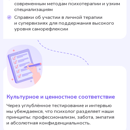
мы создаём условия для качественной работы. Все
специалисты проходят специальное обучение
именно для текстового формата и каждую неделю
участвуют в супервизиях, где обсуждают сложные
случаи и улучшают свои навыки.
Если вам важно быть понятым, услышанным
и начать чувствовать себя лучше — этот формат
подойдёт. Главное — попробовать.
Почему наш сервис платный?
У нас нет государственной или другой поддержки,
поэтому мы работаем на коммерческой основе:
мы разрабатываем платформу, организовываем
клиентскую поддержку, отбор и обучение
специалистов, психологи получают оплату за свою
работу.
Стоимость сессии складывается из:
— Время и квалификация психолога (основная
статья).
— Работа платформы (подбор, безопасность,