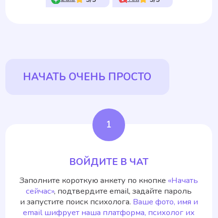
Заполните короткую анкету по кнопке
«Начать
сейчас»
, подтвердите email, задайте пароль
и запустите поиск психолога.
Ваше фото, имя и
email шифрует наша платформа, психолог их
не увидит.
2
ПРОЙДИТЕ СЕССИЮ
Платформа «Буду рядом» подберет вам
психолога по теме и индивидуальному стилю.
Пройдите первую сессию в чат-, аудио- или
видео- формате на выбор.
3
ВЫБЕРИТЕ РЕШЕНИЕ
Если вам понравится специалист,
продолжите работу над своим запросом,