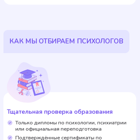
ОТВЕТЫ НА ЧАСТЫЕ ВОПРОСЫ
Получу ли я результат от психолога в чате?
Да, работа с психологом в чате может быть
действительно эффективной. Многие наши
клиенты отмечают, что уже после первых сессий
чувствуют облегчение и поддержку. Переписка —
это не просто удобный формат, но и способ,
который помогает говорить о сложном спокойно,
в своём ритме.
Мы не просто даём «психолога в чате» —