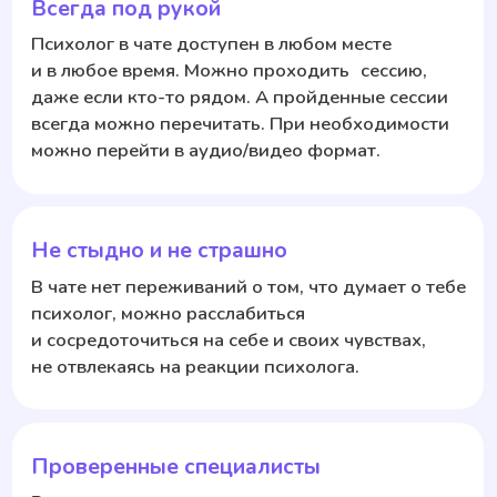
Екатерина Маслова
Опыт 25
лет
Научный руководитель «Буду рядом», кандидат
психологических наук, преподаватель
психологии, клинический психолог, коуч,
аккредитованный полимодальный супервизор
ОППЛ, действительный член ОППЛ
Константин Ревин
Опыт 12
лет