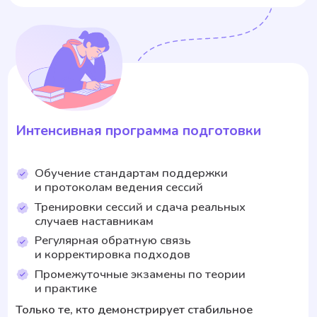
шифрование, техподдержка — для чата это даже
сложнее).
— Супервизия и развитие специалистов (чтобы
качество оставалось высоким).
Чат-терапия — это не переписка в мессенджере,
а полноценная терапевтическая работа, которая
требует от психолога такой же концентрации,
анализа и вовлечённости, как и видеовстреча.
Иногда даже большей — потому что нужно
глубоко проработать каждый ваш текст.
Мы не делаем чат дешевле, потому что не делаем
его качество ниже. Это полноценная помощь,
просто в другом, более удобном для многих
формате.
Сколько сессий нужно, чтобы решить
мою проблему, есть ли гарантии?
Каждый человек и его ситуация — уникальны.
Кому-то становится легче уже после 1−2 сессий,
а у кого-то изменения начинают проявляться спустя
3−4 встречи. Мы видим, что заметные и устойчивые
перемены чаще всего происходят после 10
сессий — это связано с тем, как устроена наша