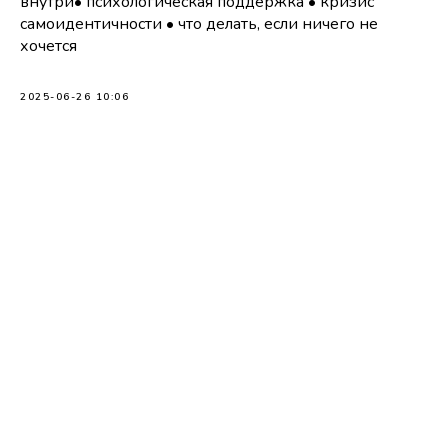
внутри• психологическая поддержка • кризис
Термин «психотерапия» на сайте подразумевает
психологическое консультирование. Психологи
самоидентичности • что делать, если ничего не
и психотерапевты «Буду рядом» не оказывают
хочется
медицинских услуг.
© 2021-2026 Буду рядом
2025-06-26 10:06