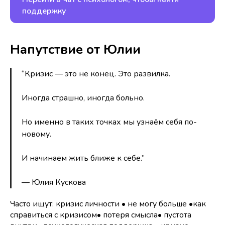
поддержку
Контакты
+7 (904) 150-98-98
help@buduryadom.ru
Напутствие от Юлии
Служба поддержки в Telegram
“Кризис — это не конец. Это развилка.
Наше сообщество в Telegram
Иногда страшно, иногда больно.
Главная
Психологам
Но именно в таких точках мы узнаём себя по-
Для бизнеса
новому.
Наш блог
Для кого
И начинаем жить ближе к себе.”
Обработка персональных данных
— Юлия Кускова
Политика обработки персональных данных
Публичная оферта
Часто ищут:
кризис личности • не могу больше •как
Реквизиты компании и порядок оплаты
справиться с кризисом• потеря смысла• пустота