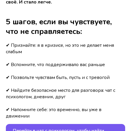
своё. И стало легче.
5 шагов, если вы чувствуете,
что не справляетесь:
✔ Признайте: я в кризисе, но это не делает меня
слабым
✔ Вспомните, что поддерживало вас раньше
✔ Позвольте чувствам быть, пусть и с тревогой
✔ Найдите безопасное место для разговора: чат с
психологом, дневник, друг
Если вы находитесь в серьёзной или угрожающей
жизни ситуации — обратитесь на горячую линию
✔ Напомните себе: это временно, вы уже в
экстренной психологической помощи МЧС
движении
России
Бесплатная психологическая помощь
Перейти в чат с психологом, чтобы найти